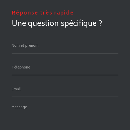
qui peut transformer un
déménagement pas cher à
Meyzieu
en mauvaise affaire si un incident survient.
Réduction du stress et sérénité
Un
déménagement à Meyzieu
implique de nombreuses
étapes : emballage, démontage, transport, remontage,
démarches administratives. Faire appel à un professionnel
vous permet de déléguer ces tâches et de profiter d’une
tranquillité d’esprit. Vous pouvez ainsi vous concentrer sur
votre installation plutôt que sur l’organisation du transport.
Optimisation des coûts
Contrairement aux idées reçues, faire appel à un
professionnel peut permettre un
déménagement pas
cher à Meyzieu
. Les experts comme
Déménagement