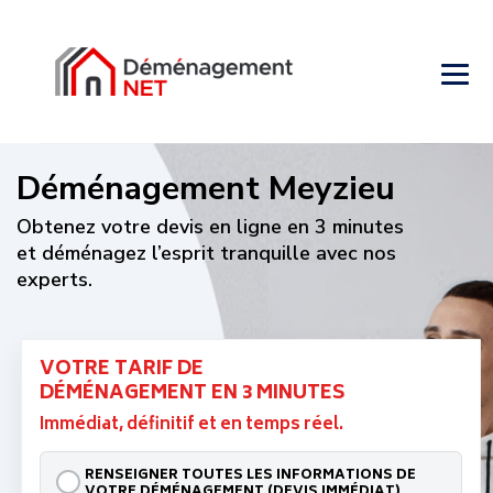
sur 7, est à votre écoute pour répondre à toutes vos
questions, vous conseiller et vous guider dans l’ensemble
des démarches liées à votre
déménagement à Meyzieu
.
Afin de faciliter votre projet et de vous aider à
déménager
pas cher à Meyzieu
, nous proposons plusieurs services
inclus, comme la mise à disposition de cartons ou la gestion
des demandes de stationnement auprès des autorités
locales.
Pour votre
déménagement à Meyzieu
, faites confiance à
Déménagement NET
et bénéficiez d’un devis rapide ainsi
que d’une
prestation reconnue parmi les plus fiables
du marché
, alliant efficacité, proximité et sérénité.
Pourquoi nous choisir