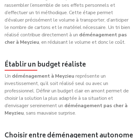
déménagement à Meyzieu
anticipe les contraintes
locales, optimise les itinéraires et gère les demandes de
stationnement si nécessaire. Cette expertise permet
souvent de proposer un
déménagement rapide à
Meyzieu
tout en maîtrisant les coûts.
Pourquoi choisir Déménagement NET à
Meyzieu
Déménagement NET
s’appuie sur une organisation
éprouvée, une parfaite connaissance des réalités locales et
une approche orientée satisfaction client. Chaque
déménagement à Meyzieu
est étudié avec précision afin
de proposer une solution équilibrée entre qualité, efficacité
et budget.
Grâce à une gestion optimisée des trajets et à un
accompagnement personnalisé,
Déménagement NET