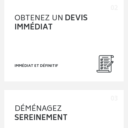
rapide à Meyzieu
.
Bien anticiper son déménagement à
Meyzieu
L’une des règles essentielles lorsque l’on souhaite
déménager à Meyzieu
est d’éviter toute précipitation.
Aller trop vite peut entraîner des erreurs, des pertes ou
une mauvaise coordination. En cas de contrainte de temps
nécessitant un
déménagement rapide à Meyzieu
, il est
indispensable d’établir un plan précis : lister les biens à
transporter, ceux à écarter, puis déterminer si l’intervention
d’un professionnel du
déménagement à Meyzieu
est
nécessaire ou si l’aide de proches suffit.
Trier ses affaires efficacement
Avant de
déménager à Meyzieu
, il est recommandé de