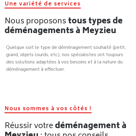
clair, détaillé et cohérent avec votre situation réelle. Le
volume estimé, les prestations incluses, les assurances et
les délais doivent être explicitement mentionnés.
Un bon professionnel prend également le temps d’analyser
votre projet. Avant de vous proposer un
déménagement
pas cher à Meyzieu
, il cherche à comprendre vos
contraintes : accessibilité du logement, étage, ascenseur,
distance, délais ou besoins spécifiques. Cette approche
personnalisée est un gage de sérieux.
La disponibilité du service client est un autre indicateur clé.
Une entreprise fiable reste joignable avant, pendant et
après votre
déménagement à Meyzieu
, et répond
clairement à vos questions sans discours flou ni promesses
irréalistes.
Déménagement pas cher à Meyzieu :