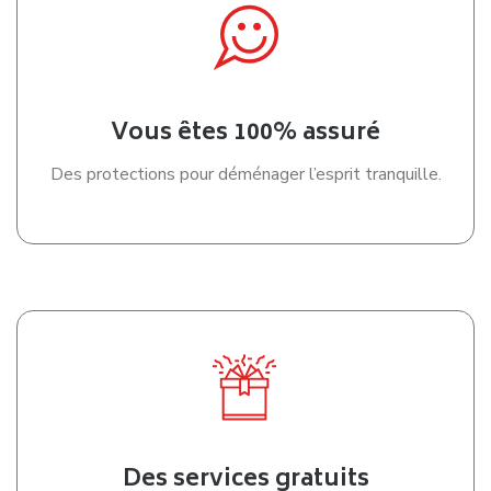
déménager à Meyzieu
, vous ne financez que le trajet
réellement nécessaire, ce qui rend possible un
déménagement pas cher à Meyzieu
sans compromis sur
le service.
Cette organisation, combinant une logistique avancée et un
accompagnement client rigoureux, permet de mutualiser
les déplacements entre plusieurs projets. Ainsi, lors de
votre
déménagement à Meyzieu
, vous réglez
uniquement le parcours aller, tandis qu’un autre
déménagement prend en charge le retour. Ce
fonctionnement éprouvé garantit des économies réelles et
durables à chaque étape de votre projet.
OBTENIR MON DEVIS DE DEMENAGEMENT