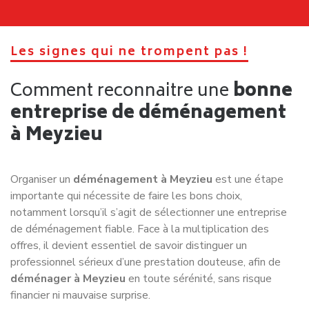
ces éléments influencent un
déménagement à Meyzieu
.
Faire appel à une entreprise expérimentée comme
Déménagement NET
permet d’anticiper ces contraintes
et d’assurer un
déménagement rapide à Meyzieu
.
6. Ne pas gérer les démarches
administratives
Après avoir
déménagé à Meyzieu
, il est essentiel de
mettre à jour vos abonnements, contrats et assurances.
Oublier cette étape peut générer des frais inutiles et
compliquer votre installation. Planifiez ces démarches pour
que votre
déménagement à Meyzieu
se fasse en toute
sérénité.
7. Ne pas prévoir de marge pour les
imprévus