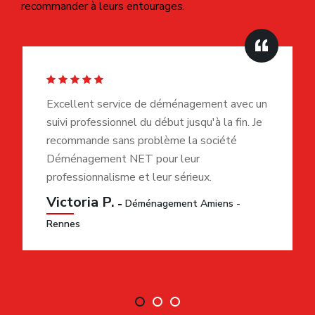
4. Sous-estimer l’importance du
matériel et de l’emballage
Mal préparer ses cartons peut provoquer des dommages
aux biens fragiles. Pour
déménager à Meyzieu
, utilisez
des cartons adaptés, du papier bulle, des protections pour
le mobilier et étiquetez soigneusement chaque carton. Un
emballage bien réalisé facilite un
déménagement rapide
à Meyzieu
et sécurise vos biens.
5. Oublier les contraintes locales de
Meyzieu
Les spécificités locales sont souvent négligées.
Stationnement, accès aux zones pavillonnaires ou aux
immeubles collectifs, circulation aux heures de pointe : tous