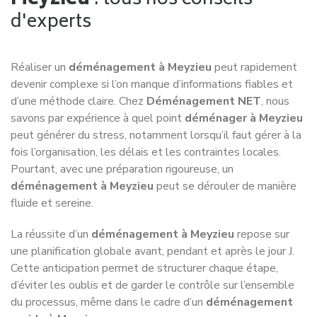
attention aux fausses bonnes affaires
Chercher à
déménager pas cher à Meyzieu
est légitime,
mais des tarifs anormalement bas doivent alerter.
Certaines arnaques reposent sur des devis volontairement
sous-évalués qui explosent le jour du déménagement, avec
des suppléments injustifiés.
Un
déménagement pas cher à Meyzieu
doit rester
cohérent avec la réalité du terrain. Les coûts de main-
d’œuvre, de carburant, de matériel et d’assurance ne
peuvent pas être supprimés sans impact sur la qualité ou la
légalité de la prestation.
Comment reconnaître un devis de
déménagement frauduleux à Meyzieu
Un devis suspect pour un
déménagement à Meyzieu