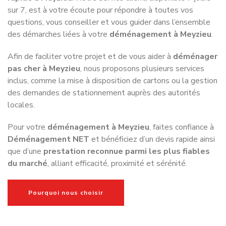
L’importance du choix du déménageur à
Meyzieu
Meyzieu présente des spécificités locales qui influencent
directement le bon déroulement d’un
déménagement à
Meyzieu
: quartiers résidentiels, zones pavillonnaires,
immeubles collectifs, contraintes de stationnement ou
encore axes de circulation très fréquentés. Une entreprise
expérimentée connaît ces réalités et sait adapter son
organisation pour garantir un
déménagement rapide à
Meyzieu
, efficace et sécurisé.
Les critères d’une bonne entreprise de
déménagement à Meyzieu
Une entreprise sérieuse de
déménagement à Meyzieu
se
reconnaît avant tout à sa transparence. Elle fournit un devis