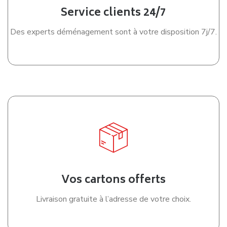
Soigner l’emballage des biens
L’emballage reste une phase sensible lors d’un
déménagement à Meyzieu
. Une organisation progressive,
des cartons étiquetés clairement et des protections
adaptées permettent de sécuriser les biens. Commencer
tôt et terminer avant le jour J est essentiel pour réussir un
déménagement rapide à Meyzieu
sans stress inutile.
Penser au nettoyage du logement
Enfin, après avoir
déménagé à Meyzieu
, il est important
de laisser un logement propre et en bon état. Ce
nettoyage peut être effectué personnellement ou confié à
un prestataire, afin de finaliser le
déménagement à
Meyzieu
dans les meilleures conditions.