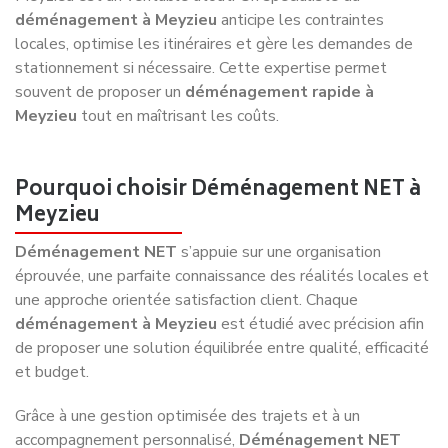
d’emballage, de manutention et de transport des objets
fragiles ou volumineux. En choisissant
Déménagement
NET
, vous bénéficiez d’un savoir-faire éprouvé pour
protéger vos meubles, électroménager et objets précieux.
Tenter de
déménager à Meyzieu
seul ou avec des amis
peut entraîner des accidents, des dommages matériels ou
des blessures.
Gain de temps et efficacité
Organiser un
déménagement à Meyzieu
demande du
temps et de l’organisation. Un professionnel optimise les
itinéraires, planifie le chargement et le déchargement, et
utilise le matériel adapté. Cette organisation permet un
déménagement rapide à Meyzieu
, là où un
déménagement autonome peut s’éterniser sur plusieurs
jours, générant fatigue et stress.