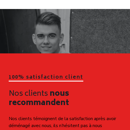
déménagement
Transporter des biens inutiles augmente le volume et donc
le coût de votre
déménagement à Meyzieu
. Pour
déménager pas cher à Meyzieu
, il est conseillé de trier
vos affaires, vendre ou donner ce qui n’est plus nécessaire,
et ne conserver que l’essentiel. Cela permet également de
gagner du temps le jour J.
3. Négliger le devis et les détails du
contrat
Accepter un devis trop rapidement est une erreur
fréquente. Un bon devis pour un
déménagement à
Meyzieu
doit préciser le volume, les prestations incluses,
les délais et les assurances. Vérifiez chaque détail pour
éviter les mauvaises surprises et garantir un
déménagement pas cher à Meyzieu
réellement
compétitif et sécurisé.