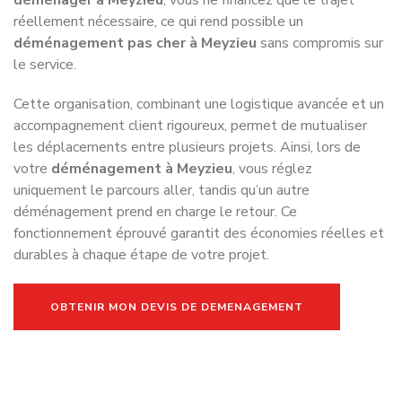
erreurs courantes peuvent compliquer le processus,
augmenter les coûts ou générer du stress inutile. Pour un
déménagement pas cher à Meyzieu
et efficace, il est
essentiel de connaître ces pièges et de les éviter.
1. Ne pas planifier suffisamment à
l’avance
L’une des erreurs les plus fréquentes est de sous-estimer
le temps nécessaire pour préparer un
déménagement à
Meyzieu
. Réserver votre entreprise trop tard peut vous
obliger à payer des tarifs majorés. Un
déménagement
rapide à Meyzieu
nécessite une organisation claire : choix
du prestataire, tri des biens et définition du volume à
transporter.
2. Ne pas faire le tri avant le