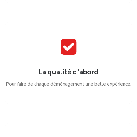
DEMENAGER A PRIX REDUIT
Ne payez que les
KM aller
De nombreux clients qui envisagent un
déménagement à
Meyzieu
s’interrogent sur notre capacité à proposer des
prestations de qualité à des tarifs particulièrement
compétitifs, y compris pour un
déménagement pas cher à
Meyzieu
.
Cette performance repose en grande partie sur une gestion
optimisée des trajets réalisés lors de chaque
déménagement à Meyzieu
.
Déménagement NET
s’appuie sur des outils internes performants permettant
d’organiser intelligemment les déplacements de ses
équipes. Concrètement, lorsque vous choisissez de