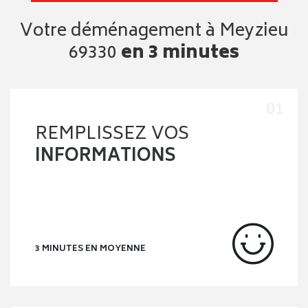
Meyzieu
: tous nos conseils
d'experts
Réaliser un
déménagement à Meyzieu
peut rapidement
devenir complexe si l’on manque d’informations fiables et
d’une méthode claire. Chez
Déménagement NET
, nous
savons par expérience à quel point
déménager à Meyzieu
peut générer du stress, notamment lorsqu’il faut gérer à la
fois l’organisation, les délais et les contraintes locales.
Pourtant, avec une préparation rigoureuse, un
déménagement à Meyzieu
peut se dérouler de manière
fluide et sereine.
La réussite d’un
déménagement à Meyzieu
repose sur
une planification globale avant, pendant et après le jour J.
Cette anticipation permet de structurer chaque étape,
d’éviter les oublis et de garder le contrôle sur l’ensemble
du processus, même dans le cadre d’un
déménagement