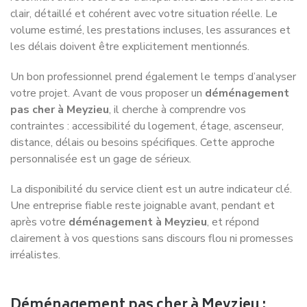
9. Négliger la sécurité et l’assurance
Transports fragiles, meubles lourds ou objets de valeur
nécessitent une couverture adaptée. Pour un
déménagement à Meyzieu
réussi, assurez-vous que votre
prestataire propose une assurance complète et des
garanties sur vos biens.
10. Ne pas communiquer clairement ses
besoins
Un
déménagement à Meyzieu
réussi repose sur une
communication précise avec votre entreprise. Définissez
vos besoins : service complet ou transport simple, volume,
délais et accès au logement. Une bonne communication
permet d’éviter les erreurs et de bénéficier d’un
déménagement rapide à Meyzieu
parfaitement adapté.