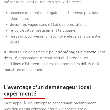
Organiser un
déménagement à Meyzieu
peut sembler
simple au premier abord, mais la réalité est souvent plus
complexe. Beaucoup de particuliers envisagent de
déménager à Meyzieu
par eux-mêmes ou de manière
informelle pour économiser de l’argent. Si cette approche
peut sembler séduisante, elle comporte des risques
importants et peut rendre le processus plus long,
stressant et coûteux.
Faire appel à un professionnel comme
Déménagement
NET
garantit un
déménagement rapide à Meyzieu
,
sécurisé et optimisé, tout en respectant votre budget. Voici
pourquoi confier votre projet à un expert est la meilleure
solution.
Sécurité et protection des biens
Un déménageur professionnel maîtrise les techniques