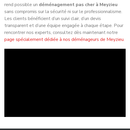
Gestion des contraintes locales
Meyzieu présente des spécificités locales : zones
pavillonnaires, stationnement réglementé, accès aux
immeubles, circulation aux heures de pointe. Un
professionnel du
déménagement à Meyzieu
connaît ces
contraintes et les anticipe, assurant un service fluide et
conforme aux règles. Tenter de
déménager à Meyzieu
sans expérience locale peut provoquer des retards, des
amendes ou des difficultés logistiques.
Assurance et responsabilité
Confier son
déménagement à Meyzieu
à un professionnel
garantit que vos biens sont assurés en cas de dommage ou
de perte. Les démarches d’assurance sont gérées par
l’entreprise. En déménageant seul, vous assumez
personnellement les risques, sans couverture adéquate, ce