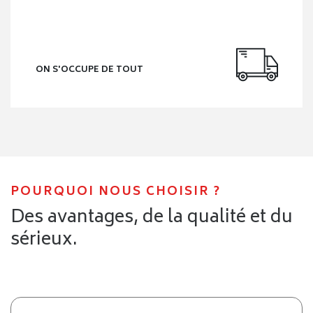
rassembler l’ensemble de ses effets personnels et
d’effectuer un tri méthodique. Cette étape permet
d’évaluer précisément le volume à transporter, d’anticiper
le nombre de cartons et le matériel nécessaire. Un tri bien
réalisé contribue directement à un
déménagement pas
cher à Meyzieu
, en réduisant le volume et donc le coût.
Établir un budget réaliste
Un
déménagement à Meyzieu
représente un
investissement, qu’il soit réalisé seul ou avec un
professionnel. Définir un budget clair en amont permet de
choisir la solution la plus adaptée à sa situation et
d’envisager sereinement un
déménagement pas cher à
Meyzieu
, sans mauvaise surprise.
Choisir entre déménagement autonome