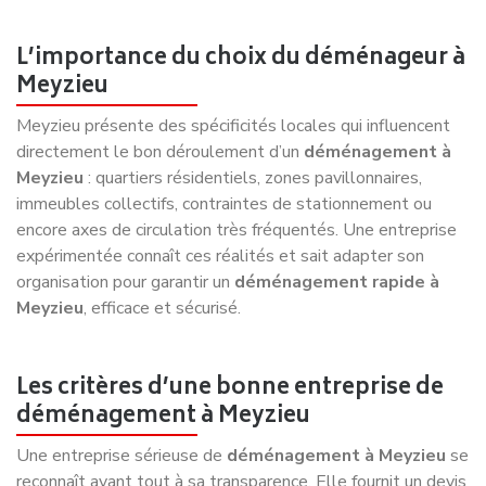
Même avec une bonne organisation, des imprévus peuvent
survenir : retard, objet fragile, météo défavorable. Pour
déménager à Meyzieu
, prévoyez toujours un peu de
flexibilité dans votre planning et vos ressources pour gérer
les situations inattendues sans stress.
8. Choisir un déménageur sans
expérience locale
Faire confiance à un professionnel inconnu ou non spécialisé
peut transformer votre
déménagement à Meyzieu
en
expérience compliquée. Une entreprise locale comme
Déménagement NET
connaît parfaitement la commune,
ses quartiers, ses contraintes et ses particularités,
garantissant un
déménagement pas cher à Meyzieu
tout
en sécurisant vos biens.