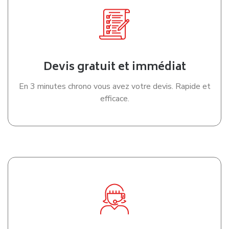
ou professionnel
Une fois le budget défini, il devient plus simple de décider
s’il vaut mieux
déménager à Meyzieu
par ses propres
moyens ou confier son projet à une entreprise spécialisée.
Faire appel à un expert du
déménagement à Meyzieu
permet de gagner du temps, de sécuriser ses biens et de
bénéficier d’un accompagnement structuré. Les avis locaux
et recommandations sont alors de précieux indicateurs.
Se séparer des objets encombrants
Pour alléger votre
déménagement à Meyzieu
et
maîtriser son coût, il est judicieux d’éliminer ce qui n’est plus
utile. Les objets peuvent être répartis entre ceux à jeter, à
recycler ou à donner. Cette démarche favorise un
déménagement pas cher à Meyzieu
tout en simplifiant
la logistique.