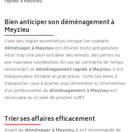
présente souvent plusieurs signaux d’alerte :
absence de mentions légales ou d’adresse physique
identifiable,
devis très vague sans détail des prestations,
refus d’évaluer précisément le volume,
pression pour verser un acompte élevé sans garantie
écrite.
À l’inverse, un devis fiable pour
déménager à Meyzieu
est
détaillé, transparent et contractuel. Il précise les
conditions d’intervention, les assurances, les délais et les
modalités de paiement.
L’avantage d’un déménageur local
expérimenté
Faire appel à une entreprise connaissant parfaitement
Meyzieu est un véritable atout. Un spécialiste du