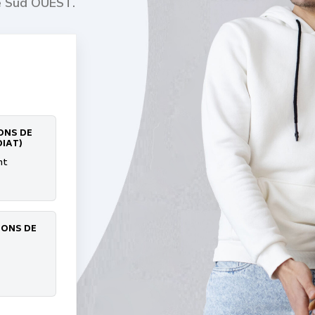
le Sud OUEST.
ONS DE
IAT)
nt
IONS DE