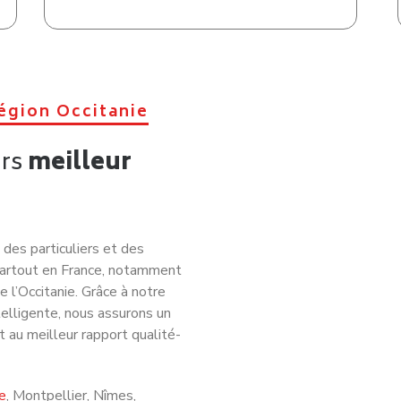
égion Occitanie
urs
meilleur
s particuliers et des
 partout en France, notamment
 l’
Occitanie
. Grâce à notre
telligente, nous assurons un
t au meilleur rapport qualité-
e
,
Montpellier
,
Nîmes
,