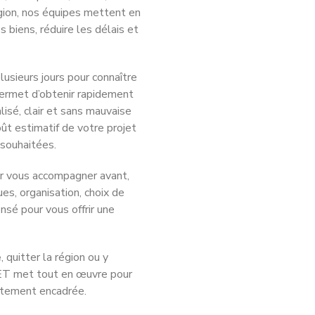
ion, nos équipes mettent en
s biens, réduire les délais et
sieurs jours pour connaître
permet d’obtenir rapidement
isé, clair et sans mauvaise
oût estimatif de votre projet
 souhaitées.
ur vous accompagner avant,
ues, organisation, choix de
nsé pour vous offrir une
e
, quitter la région ou y
ET met tout en œuvre pour
faitement encadrée.