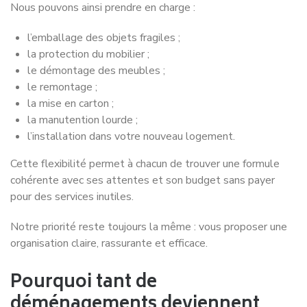
spécialement dédiées à Vénissieux et abordez votre
déménagement ainsi que votre installation dans les
meilleures conditions.
Comment sélectionner un déménageur fiable à
Vénissieux et sécuriser chaque étape de son
déménagement sans imprévus ?
Comment organiser son déménagement à Vénissieux :
faut-il tout gérer soi-même ou faire appel à des
professionnels ?
Les étapes essentielles pour préparer efficacement
votre déménagement à Vénissieux
Déménagement à Vénissieux : quelles démarches
effectuer pour obtenir une autorisation de
stationnement ?
Après votre installation à Vénissieux : quelles
formalités administratives prévoir pour une arrivée
sereine ?
Quel budget prévoir pour un déménagement à