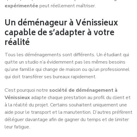
Allez plus loin avec Déménagement
NET !
Les indispensables à connaitre
pour votre
déménagement à
Vénissieux
Préparer un déménagement à Vénissieux demande une
organisation rigoureuse afin d’anticiper les contraintes liées
à la circulation urbaine, aux règles de stationnement et aux
spécificités des différents quartiers de la commune. Entre
le centre-ville, les Minguettes, Moulin-à-Vent, Parilly, Max
Barel ou encore les secteurs proches du boulevard Laurent
Gérin et du périphérique lyonnais, chaque zone présente
des réalités logistiques différentes. Consultez nos pages