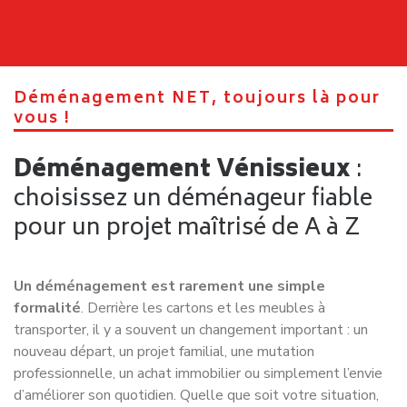
de notre manière de travailler.
Nos clients recherchent avant tout une entreprise capable
de les rassurer, de tenir ses engagements et de rendre leur
déménagement plus simple. C’est précisément cette
exigence qui guide chacune de nos interventions à
Vénissieux
et dans toute la région lyonnaise.
Demandez votre devis de
déménagement à Vénissieux !
Vous préparez un
déménagement à Vénissieux
ou dans
la métropole lyonnaise ?
Demandez dès maintenant votre
devis personnalisé
auprès de
Déménagement NET
et découvrez une
entreprise de déménagement capable de vous
accompagner avec sérieux, efficacité et transparence.