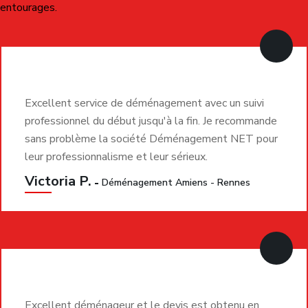
Nos zones d’intervention autour
de Vénissieux
Nos équipes interviennent dans l’ensemble de
Vénissieux
ainsi que dans toute la métropole lyonnaise. Nous réalisons
régulièrement des déménagements dans les quartiers des
Minguettes
,
Parilly
,
Moulin-à-Vent
,
Max Barel
,
Charréard
,
Gabriel Péri
et dans le centre-ville.
Notre entreprise de déménagement intervient également
dans les communes voisines :
Lyon 8e, Saint-Fons, Bron,
Corbas, Feyzin, Villeurbanne, Saint-Priest, Pierre-
Bénite, Oullins, Vaulx-en-Velin, Décines-Charpieu,
Caluire-et-Cuire
.
Nous prenons aussi en charge les
déménagements
longue distance
partout en France, aussi bien pour les
particuliers que pour les entreprises.