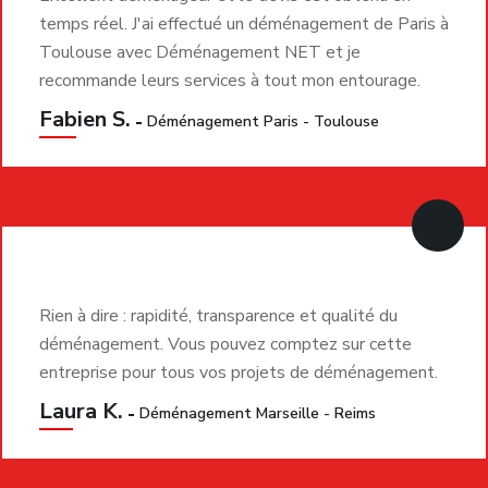
Une entreprise de
déménagement à Vénissieux qui
place la confiance au centre
Confier son déménagement à une entreprise n’est jamais
anodin. Vous ne confiez pas uniquement des meubles ou
des cartons. Vous confiez une partie importante de votre
quotidien, parfois des objets de valeur, des souvenirs
personnels et surtout la réussite d’un moment important
de votre vie.
Cette confiance doit être méritée.
Chez
Déménagement NET
, nous accordons une
importance essentielle à la qualité de l’accompagnement
humain. Disponibilité, écoute, ponctualité, clarté des
informations et sérieux opérationnel font partie intégrante