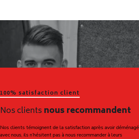
Mais dans le secteur du déménagement, les offres
anormalement basses cachent parfois de mauvaises
surprises. Derrière certains tarifs attractifs se trouvent des
prestations limitées, des frais ajoutés au dernier moment
ou un manque d’encadrement qui finit par coûter beaucoup
plus cher au client.
Chez
Déménagement NET
, nous faisons le choix de la
transparence. Nos
devis de déménagement à
Vénissieux
sont détaillés, cohérents et construits en
fonction de la réalité de votre projet. Vous savez
exactement ce qui est prévu et vous bénéficiez d’un
excellent équilibre entre qualité de service, sécurité et
maîtrise du budget.
Notre objectif n’est pas simplement d’être moins cher.
Nous voulons surtout vous éviter les mauvaises
expériences et vous proposer une prestation fiable qui
protège réellement votre déménagement.