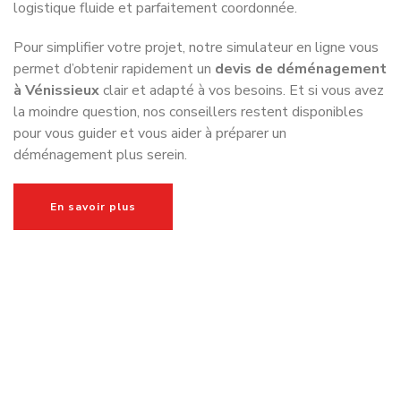
globalité afin que vous puissiez avancer sereinement sans
avoir à gérer seul chaque difficulté. Dès les premiers
échanges,
nous analysons votre situation avec
précision afin de construire une solution réellement
adaptée à vos besoins
. Le volume à transporter, les
accès au logement, les contraintes de stationnement, la
configuration de l’immeuble, la distance, les délais ou
encore la fragilité de certains biens sont étudiés avec
attention.
Cette préparation permet d’éviter les erreurs fréquentes
qui transforment souvent un déménagement en expérience
épuisante : camion sous-dimensionné, mauvaise estimation
du volume, manutention compliquée, absence d’autorisation
de stationnement ou mobilier insuffisamment protégé.
À
Vénissieux
, cette anticipation est particulièrement
importante. Certains secteurs imposent des contraintes
spécifiques que seule une
entreprise de déménagement