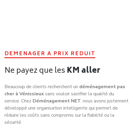
Nous pouvons ainsi prendre en charge :
l’emballage des objets fragiles ;
la protection du mobilier ;
le démontage des meubles ;
le remontage ;
la mise en carton ;
la manutention lourde ;
l’installation dans votre nouveau logement.
Cette flexibilité permet à chacun de trouver une formule
cohérente avec ses attentes et son budget sans payer
pour des services inutiles.
Notre priorité reste toujours la même : vous proposer une
organisation claire, rassurante et efficace.
Pourquoi tant de
déménagements deviennent