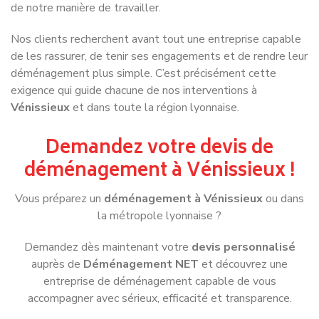
Service de déménagement à
Villeurbanne
Notre service clients répond
Politique de cookies
Notre
FAQ spéciale
Nous utilisons uniquement des cookies pour améliorer votre
déménagement à Vénissieux
expérience de navigation et analyser notre trafic. En
cliquant sur "Accepter", vous acceptez ces cookies.
Refuser
Accepter
Pourquoi choisir Déménagement NET pour