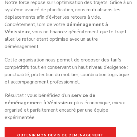
sources de stress
Beaucoup de particuliers pensent encore qu’un
déménagement peut facilement être géré seul avec
quelques proches et un véhicule utilitaire. Pourtant, la
réalité est souvent bien différente une fois le projet lancé.
Le manque d’organisation entraîne rapidement une
accumulation de problèmes : fatigue physique importante,
objets cassés, cartons mal préparés, accès difficiles,
retards, tension familiale ou délais impossibles à respecter.
À cela s’ajoute la pression du temps. Entre la remise des
clés, les impératifs professionnels et les contraintes
administratives, chaque erreur peut avoir des conséquences
importantes.
Faire appel à un
déménageur professionnel à
Vénissieux
permet justement d’éviter cette situation.
Vous bénéficiez d’une logistique maîtrisée, d’un