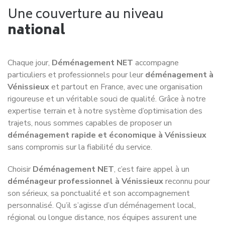
importantes. Beaucoup de particuliers sous-estiment cette
charge mentale avant de se retrouver débordés quelques
jours seulement avant le déménagement.
C’est précisément dans ce contexte que choisir une
entreprise de déménagement à Vénissieux
sérieuse
fait toute la différence.
Déménagement NET : bien plus
qu’un simple transporteur
Chez
Déménagement NET
, nous savons qu’un
déménagement réussi
ne dépend pas uniquement du
camion ou du nombre de déménageurs présents le jour J. Ce
qui fait réellement la différence, c’est la qualité de
l’organisation mise en place avant même le début de
l’intervention.
Notre rôle consiste à sécuriser votre projet dans sa