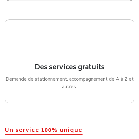
déménager à
Vénissieux
demande une organisation
rigoureuse et une vraie capacité d’anticipation.
Dans une ville aussi dynamique que
Vénissieux
, les
contraintes logistiques sont nombreuses et peuvent
rapidement compliquer un déménagement mal préparé.
Entre les difficultés de stationnement dans certains
secteurs, la circulation dense aux abords du périphérique
lyonnais, les accès parfois complexes dans les résidences
des
Minguettes
ou encore les immeubles modernes du
secteur
Parilly
, chaque quartier possède ses propres
réalités. Ce qui semblait simple au départ peut rapidement
devenir stressant lorsque les imprévus s’accumulent.
Et pendant ce temps, votre quotidien continue. Vous devez
gérer les démarches administratives, le changement
d’adresse, la préparation des cartons, la protection du
mobilier, les délais liés au logement actuel, le travail, les
enfants ou parfois même des contraintes financières