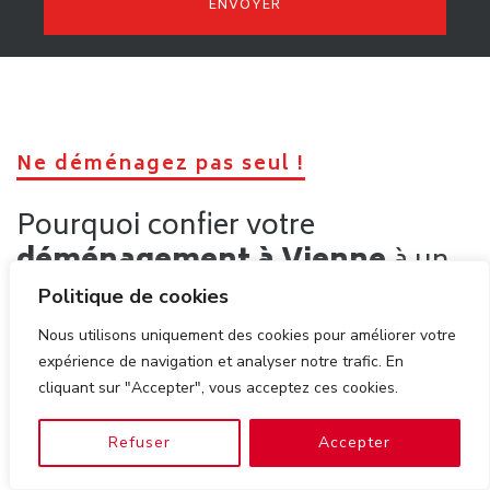
Ne déménagez pas seul !
Pourquoi confier votre
déménagement à Vienne
à un
professionnel
Politique de cookies
Nous utilisons uniquement des cookies pour améliorer votre
expérience de navigation et analyser notre trafic. En
Un
déménagement à Vienne
peut sembler simple en
cliquant sur "Accepter", vous acceptez ces cookies.
apparence, mais il cache de nombreux risques lorsqu’il est
réalisé sans accompagnement professionnel. Entre la
Refuser
Accepter
manipulation d’objets lourds, les contraintes d’accès et le
stress logistique,
déménager seul
expose à des dangers