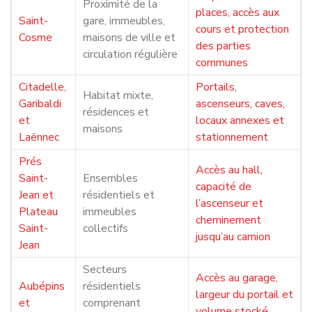
Proximité de la
places, accès aux
Saint-
gare, immeubles,
cours et protection
Cosme
maisons de ville et
des parties
circulation régulière
communes
Citadelle,
Portails,
Habitat mixte,
Garibaldi
ascenseurs, caves,
résidences et
et
locaux annexes et
maisons
Laënnec
stationnement
Prés
Accès au hall,
Saint-
Ensembles
capacité de
Jean et
résidentiels et
l’ascenseur et
Plateau
immeubles
cheminement
Saint-
collectifs
jusqu’au camion
Jean
Secteurs
Accès au garage,
Aubépins
résidentiels
largeur du portail et
et
comprenant
volume stocké