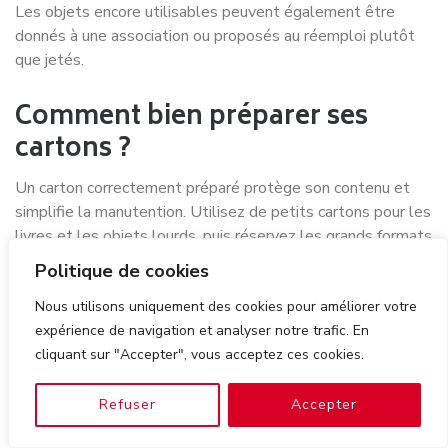
Les objets encore utilisables peuvent également être
donnés à une association ou proposés au réemploi plutôt
que jetés.
Comment bien préparer ses
cartons ?
Un carton correctement préparé protège son contenu et
simplifie la manutention. Utilisez de petits cartons pour les
livres et les objets lourds, puis réservez les grands formats
au linge et aux éléments plus légers.
Politique de cookies
renforcez le fond avec un ruban adhésif adapté ;
Nous utilisons uniquement des cookies pour améliorer votre
comblez les espaces vides pour éviter les mouvements
expérience de navigation et analyser notre trafic. En
;
cliquant sur "Accepter", vous acceptez ces cookies.
indiquez la pièce de destination sur plusieurs faces ;
ajoutez la mention « fragile » lorsqu’elle est justifiée ;
Refuser
Accepter
ne surchargez pas les cartons ;
gardez les documents importants séparément ;