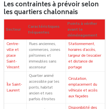
Les contraintes à prévoir selon
les quartiers chalonnais
Points à vérifier
Caractéristiques
Secteur
avant le
fréquentes
déménagement
Centre-
Rues anciennes,
Stationnement,
ville et
commerces, zones
horaires d’accès,
place
piétonnes et
largeur de l’escalier
Saint-
immeubles sans
et distance de
Vincent
ascenseur
portage
Quartier animé
Circulation,
accessible par les
Île Saint-
emplacement du
ponts, habitat
Laurent
véhicule et accès
ancien et rues
aux façades
parfois étroites
Disponibilité des