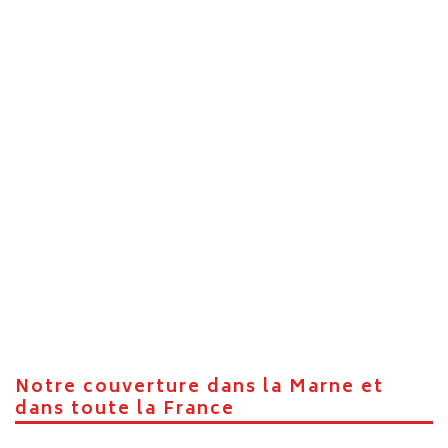
professionnel
Comment organiser un déménagement à Reims étape
par étape
Stationnement pour déménagement à Reims : ce qu’il
faut anticiper
Les formalités administratives à prévoir après votre
déménagement à Reims
Comment gérer les cartons et objets encombrants à
Reims
S’installer à Reims : astuces pour s’adapter rapidement
à votre nouveau quartier
Réponse très rapide
Une question spécifique ?