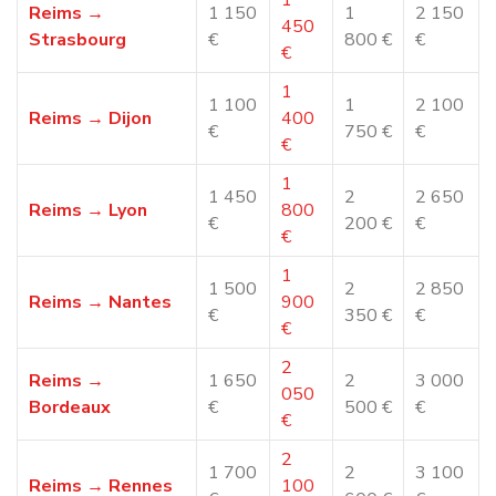
déménagement à Reims fluide
Dans certains secteurs de
Reims
, le stationnement peut
être limité ou réglementé, notamment dans le centre‑ville
ou les zones commerçantes.
Pour éviter toute complication le jour du déménagement,
notre équipe anticipe l’ensemble des aspects logistiques :
réservation de l’emplacement pour le camion
analyse des conditions d’accès au logement
organisation optimale du chargement et du
déchargement
Cette anticipation permet de garantir un
déménagement
rapide et efficace à Reims
.
Pourquoi choisir
Déménagement NET pour votre