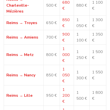
Chez
Déménagement NET
, la protection de vos biens est
une priorité. Chaque intervention est réalisée avec du
matériel professionnel et des techniques de manutention
adaptées.
Nous veillons notamment à :
protéger soigneusement le mobilier et les objets
fragiles
utiliser des équipements adaptés pour les accès
difficiles
sécuriser le transport pendant le trajet
inclure une assurance pour protéger vos biens
Votre mobilier est manipulé avec soin, du départ jusqu’à
l’installation dans votre nouveau logement.
Une logistique maîtrisée pour un