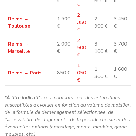
déménagement à Reims ?
Choisir
Déménagement NET
, c’est bénéficier :
d’un
déménageur professionnel à Reims
d’une organisation claire et transparente
d’un excellent rapport qualité‑prix
d’un accompagnement personnalisé
Notre mission est de transformer votre déménagement
en
une expérience simple, fluide et rassurante
.
Lancez votre déménagement à
Reims dès aujourd’hui !
Vous préparez un
déménagement à Reims ou dans
l’agglomération rémoise
?
Demandez dès maintenant votre
devis de