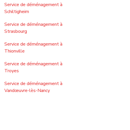
Notre couverture dans la
Marne
et
dans toute la France
Nous desservons toute la région
Grand Est
Politique de cookies
Service de déménagement à
Service de déménagement à
Nous utilisons uniquement des cookies pour améliorer votre
Châlons-en-Champagne
Illkirch-Graffenstaden
expérience de navigation et analyser notre trafic. En
cliquant sur "Accepter", vous acceptez ces cookies.
Service de déménagement à
Service de déménagement à
Charleville-Mézières
Metz
Refuser
Accepter
Service de déménagement à
Service de déménagement à