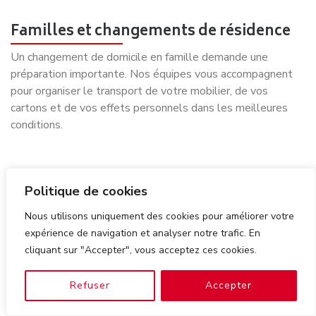
Familles et changements de résidence
Un changement de domicile en famille demande une
préparation importante. Nos équipes vous accompagnent
pour organiser le transport de votre mobilier, de vos
cartons et de vos effets personnels dans les meilleures
conditions.
Seniors : un accompagnement adapté à
Politique de cookies
une nouvelle étape de vie
Nous utilisons uniquement des cookies pour améliorer votre
Certains déménagements correspondent à une transition
expérience de navigation et analyser notre trafic. En
importante : rapprochement familial, changement de
cliquant sur "Accepter", vous acceptez ces cookies.
logement ou installation dans une résidence adaptée. Nos
conseillers prennent le temps d’écouter vos besoins afin de
Refuser
Accepter
proposer une organisation rassurante.