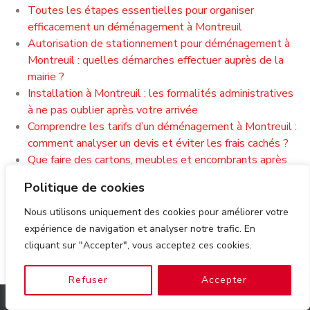
Toutes les étapes essentielles pour organiser
efficacement un déménagement à Montreuil
Autorisation de stationnement pour déménagement à
Montreuil : quelles démarches effectuer auprès de la
mairie ?
Installation à Montreuil : les formalités administratives
à ne pas oublier après votre arrivée
Comprendre les tarifs d’un déménagement à Montreuil :
comment analyser un devis et éviter les frais cachés ?
Que faire des cartons, meubles et encombrants après
un déménagement à Montreuil ?
Politique de cookies
S’installer à Montreuil après un déménagement :
découvrir les quartiers, les commerces et la vie locale
Nous utilisons uniquement des cookies pour améliorer votre
rapidement
expérience de navigation et analyser notre trafic. En
cliquant sur "Accepter", vous acceptez ces cookies.
Refuser
Accepter