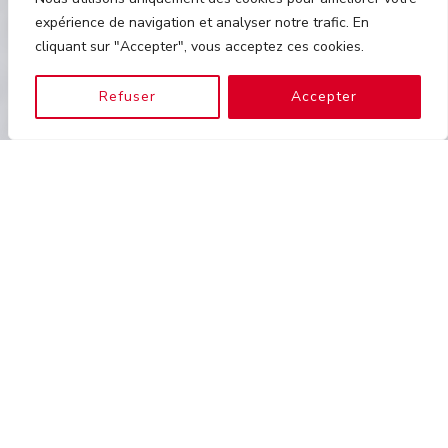
expérience de navigation et analyser notre trafic. En
cliquant sur "Accepter", vous acceptez ces cookies.
Refuser
Accepter
Toutes vos démarches en un clic !
Autorisation de
stationnement pour un
déménagement à Saint‑Denis
Lorsque vous préparez un
déménagement à Saint‑Denis
,
l’une des étapes les plus importantes et parfois les plus
méconnues est la
demande d’autorisation de