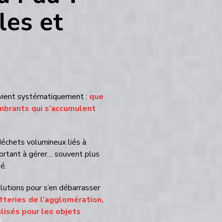
 efficaces
vient systématiquement :
que
ts qui s’accumulent dans le
échets volumineux liés à
portant à gérer… souvent plus
é.
utions pour s’en débarrasser
ies de l’agglomération, dons
r les objets volumineux
.
dre agir pour éviter que ces
s votre logement.