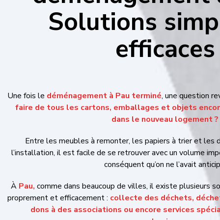
Solutions simples et
Une fois le
déménagement à Pau terminé
, une question re
faire de tous les cartons, emballages et objets encombran
nouveau logement ?
Entre les meubles à remonter, les papiers à trier et les d
l’installation, il est facile de se retrouver avec un volume im
conséquent qu’on ne l’avait anticip
À
Pau,
comme dans beaucoup de villes, il existe plusieurs sol
proprement et efficacement :
collecte des déchets, déchetter
à des associations ou encore services spécialisés pou
Mais encore faut-il savoir quoi faire, où aller et dans quel or
cartons ne s’accumulent pendant des semaines dan