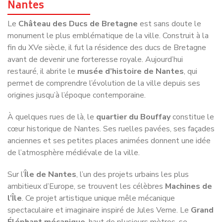
Le
Château des Ducs de Bretagne
est sans doute le
monument le plus emblématique de la ville. Construit à la
fin du XVe siècle, il fut la résidence des ducs de Bretagne
avant de devenir une forteresse royale. Aujourd’hui
restauré, il abrite le
musée d’histoire de Nantes
, qui
permet de comprendre l’évolution de la ville depuis ses
origines jusqu’à l’époque contemporaine.
À quelques rues de là, le
quartier du Bouffay
constitue le
cœur historique de Nantes. Ses ruelles pavées, ses façades
anciennes et ses petites places animées donnent une idée
de l’atmosphère médiévale de la ville.
Sur l’
Île de Nantes
, l’un des projets urbains les plus
ambitieux d’Europe, se trouvent les célèbres
Machines de
l’Île
. Ce projet artistique unique mêle mécanique
spectaculaire et imaginaire inspiré de Jules Verne. Le
Grand
Éléphant mécanique
, haut de plusieurs mètres, se
déplace lentement sur les quais et constitue aujourd’hui