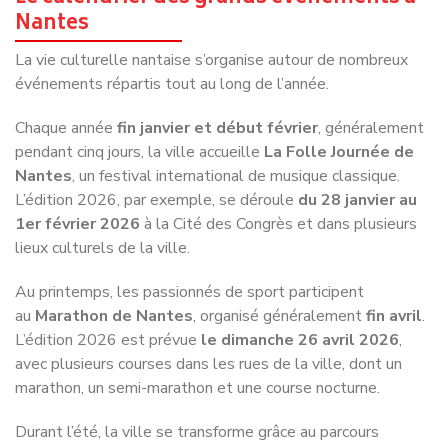
La vie culturelle nantaise s’organise autour de nombreux
événements répartis tout au long de l’année.
Chaque année
fin janvier et début février
, généralement
pendant cinq jours, la ville accueille
La Folle Journée de
Nantes
, un festival international de musique classique.
L’édition 2026, par exemple, se déroule
du 28 janvier au
1er février 2026
à la Cité des Congrès et dans plusieurs
lieux culturels de la ville.
Au printemps, les passionnés de sport participent
au
Marathon de Nantes
, organisé généralement
fin avril
.
L’édition 2026 est prévue
le dimanche 26 avril 2026
,
avec plusieurs courses dans les rues de la ville, dont un
marathon, un semi-marathon et une course nocturne.
Durant l’été, la ville se transforme grâce au parcours
artistique
Le Voyage à Nantes
. L’événement se déroule
chaque année
de fin juin à début septembre
. Pour la