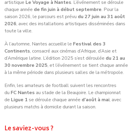
saison 2026, le parcours est prévu
du 27 juin au 31 août
2026
, avec des installations artistiques disséminées dans
toute la ville.
À l’automne, Nantes accueille le
Festival des 3
Continents
, consacré aux cinémas d’Afrique, d’Asie et
d’Amérique latine. L’édition 2025 s’est déroulée
du 21 au
30 novembre 2025
, et l’événement se tient chaque année
à la même période dans plusieurs salles de la métropole.
Enfin, les amateurs de football suivent les rencontres
du
FC Nantes
au stade de la Beaujoire. Le championnat
de
Ligue 1
se déroule chaque année
d’août à mai
, avec
plusieurs matchs à domicile durant la saison.
Le saviez-vous ?
Nantes entretient un lien étroit avec l’imaginaire littéraire.
L’écrivain
Jules Verne
, né dans la ville en
1828
, y a passé