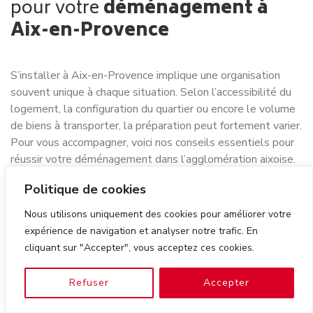
pour votre
déménagement à
Aix-en-Provence
S’installer à Aix-en-Provence implique une organisation
souvent unique à chaque situation. Selon l’accessibilité du
logement, la configuration du quartier ou encore le volume
de biens à transporter, la préparation peut fortement varier.
Pour vous accompagner, voici nos conseils essentiels pour
réussir votre déménagement dans l’agglomération aixoise.
Politique de cookies
Comment sélectionner un déménageur fiable à Aix-en-
Provence
Nous utilisons uniquement des cookies pour améliorer votre
Faut-il déménager seul ou faire appel à un professionnel
expérience de navigation et analyser notre trafic. En
à Aix-en-Provence ?
cliquant sur "Accepter", vous acceptez ces cookies.
Les étapes clés pour organiser son déménagement à
Aix-en-Provence
Refuser
Accepter
Demande d’autorisation de stationnement à Aix-en-
Provence : ce qu’il faut savoir