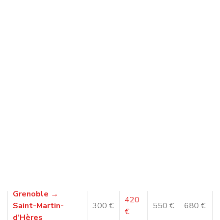
situation
Chaque déménagement est unique. C’est pourquoi
notre
entreprise de déménagement à
Grenoble
propose des solutions adaptées à différents
profils :
étudiants quittant un studio proche du
campus
universitaire de Saint‑Martin‑d’Hères
familles s’installant dans la métropole grenobloise
seniors souhaitant un déménagement sécurisé
professionnels en mobilité vers
Lyon, Chambéry,
Annecy ou Paris
Chaque projet est étudié afin de proposer une organisation
adaptée
au volume, aux contraintes d’accès et au
budget
.
La sécurité de vos biens au cœur