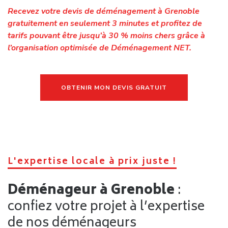
Grenoble dès aujourd’hui !
Vous préparez un
déménagement à Grenoble ou dans
l’agglomération grenobloise
?
Demandez dès maintenant votre
devis de
déménagement gratuit
. En quelques minutes, vous
obtiendrez une estimation claire et pourrez commencer à
organiser votre projet.
Avec
Déménagement NET
, votre déménagement à
Grenoble devient
une étape parfaitement maîtrisée
,
conçue pour vous faire gagner du temps et démarrer votre
nouvelle vie dans les meilleures conditions.
OBTENIR MON DEVIS DE DEMENAGEMENT