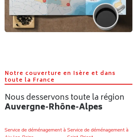
Comment choisir un déménageur fiable à Grenoble
Déménager seul ou avec un professionnel à Grenoble :
quelle option privilégier ?
Organiser son déménagement à Grenoble étape par
étape
Autorisation de stationnement pour déménager à
Grenoble : ce qu’il faut savoir
Quelles démarches administratives après un
déménagement à Grenoble ?
Comprendre le devis d’un déménagement à Grenoble et
éviter les mauvaises surprises
Que faire de ses encombrants et cartons après un
déménagement à Grenoble ?
S’installer à Grenoble : conseils pour bien démarrer dans
votre nouveau quartier