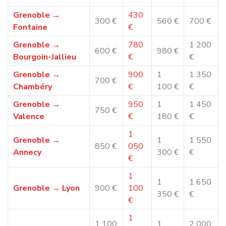
de notre métier
Confier ses meubles et ses objets personnels à un
déménageur implique une relation de confiance.
Chez
Déménagement NET
, la protection de vos biens est
une priorité. Chaque intervention est réalisée avec
du
matériel professionnel et des techniques de
manutention adaptées
.
Nous veillons notamment à :
protéger soigneusement le mobilier et les objets
fragiles
utiliser des équipements adaptés pour les accès
difficiles
sécuriser le transport pendant le trajet
inclure une assurance pour protéger vos biens