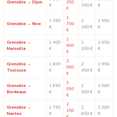
Votre mobilier est manipulé avec soin, du départ jusqu’à
l’installation dans votre nouveau logement.
Une logistique maîtrisée pour un
déménagement fluide à
Grenoble
Dans certains quartiers de Grenoble, le stationnement peut
être limité ou réglementé, notamment dans
le
centre‑ville, Championnet ou autour de la gare
.
Pour éviter toute complication le jour du déménagement,
notre équipe anticipe tous les aspects logistiques :
réservation d’emplacements pour le camion
analyse des conditions d’accès au logement
organisation optimale du chargement et du
déchargement