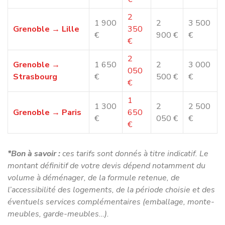
Cette anticipation permet de garantir
un déménagement
rapide et parfaitement organisé à Grenoble
.
Pourquoi choisir
Déménagement NET pour votre
déménagement à Grenoble ?
Choisir
Déménagement NET
, c’est bénéficier :
d’un
déménageur professionnel à Grenoble
d’une organisation claire et transparente
d’un excellent rapport qualité‑prix
d’un accompagnement personnalisé
Notre mission est de transformer votre déménagement
en
une expérience simple, fluide et rassurante
.
Lancez votre déménagement à