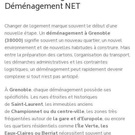
Un service 100% unique
Une couverture au niveau
national
Implanté à
Grenoble,
Déménagement NET
accompagne
les particuliers et les entreprises dans tous leurs projets
de déménagement, en
Isère,
dans toute la région
Auvergne-Rhône-Alpes
et partout en France.
Grâce à notre réseau de partenaires rigoureusement
sélectionnés et à une logistique optimisée à l’échelle