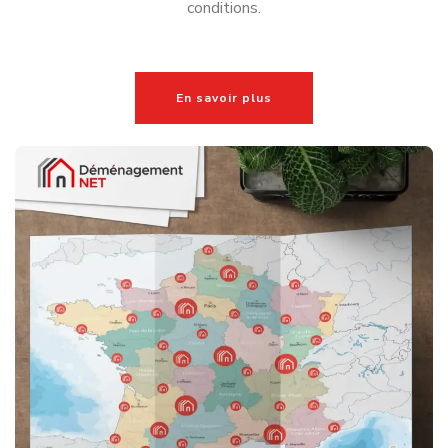
Allez plus loin avec Déménagement
NET !
Les indispensables à connaitre
pour votre
déménagement à
Grenoble
Un déménagement à Grenoble (38000) dépend toujours
de nombreux facteurs : votre logement, l’accessibilité de
votre quartier ou encore l’organisation du transport. Pour
vous aider à préparer votre projet dans les meilleures
conditions, nous avons conçu des ressources adaptées à
chaque situation. Parcourez nos pages pour organiser
sereinement votre déménagement en Isère.