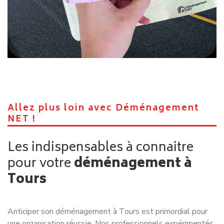
Informations et emplacement
Des monuments à connaitre dans
la ville de
Tours
Cathédrale Saint-Gatien
Édifiée entre 1170 et 1575, cette cathédrale est un chef-
d’œuvre de l’architecture gothique, célèbre pour ses vitraux
du XIIIᵉ siècle et les tombeaux des enfants de Charles VIII
et Anne de Bretagne.
Collégiale Saint Martin et Tour
Charlemagne
Vestige de l’ancienne basilique Saint-Martin, cette tour de
56 mètres offre une vue panoramique sur la ville après
l’ascension de ses 248 marches.