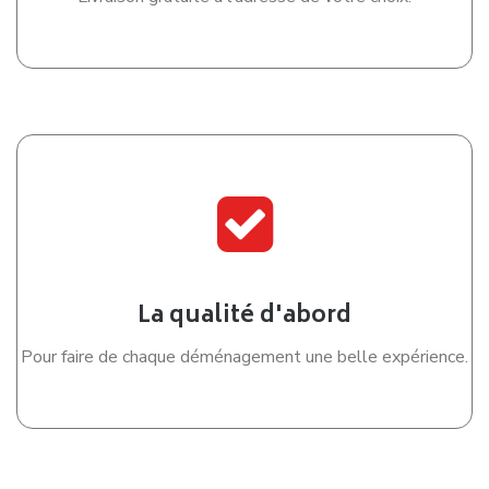
Déménager à Tours demande une organisation rigoureuse,
que vous vous installiez dans le centre historique, le
quartier des Deux-Lions, Velpeau, Saint-Symphorien ou à
proximité des bords de Loire. Entre les contraintes de
circulation, le stationnement, les rues étroites du Vieux-
Tours et les nombreuses démarches administratives,
anticiper chaque étape est la meilleure façon d’éviter les
imprévus le jour J.
Anticiper les démarches
administratives
Un déménagement réussi commence plusieurs semaines
avant le transport de vos meubles. Pensez à effectuer
votre changement d’adresse auprès des principaux
organismes (banque, assurance, impôts, CAF, CPAM,
employeur…), mais également à transférer ou résilier vos
contrats d’électricité, de gaz, d’eau et d’Internet.