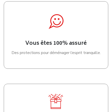
Si vous déménagez dans certains secteurs de Tours,
notamment en centre-ville, il peut être nécessaire de
réserver un emplacement de stationnement pour le camion
de déménagement. Cette démarche permet de faciliter le
chargement et le déchargement tout en évitant les
difficultés liées à la circulation ou au manque de places
disponibles.
Réserver son déménageur
suffisamment tôt
Les entreprises de déménagement sont particulièrement
sollicitées entre mai et septembre. Pour bénéficier du
meilleur choix de dates et obtenir un tarif avantageux, il est
conseillé de demander plusieurs devis au moins deux à trois
mois avant votre déménagement.