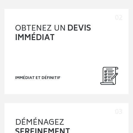
Demande de stationnement, accompagnement de A à Z et
autres.
Un service 100% unique
Des déménagements depuis
Tours vers toute la France
Nous accompagnons chaque année des particuliers et des
professionnels dans leurs projets de déménagement à
Tours, en Indre-et-Loire et partout en France. Grâce à notre
réseau national de déménageurs partenaires et à
l’optimisation de nos tournées, nous sommes en mesure de
vous proposer des prestations fiables, rapides et au