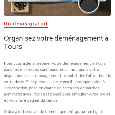
les kilomètres parcourus à vide et de réduire les coûts de
transport, sans compromis sur la qualité du service.
Concrètement, lorsque cela est possible, les trajets aller
et retour sont mutualisés entre plusieurs déménagements
compatibles. Cette optimisation logistique permet de
répartir certains frais de déplacement et de vous faire
bénéficier de tarifs particulièrement compétitifs,
notamment pour les déménagements longue distance au
départ ou à destination de Tours.
Derrière cette organisation se trouvent des équipes
spécialisées dans la planification, qui coordonnent chaque
intervention afin d’assurer le respect des délais, la sécurité
de vos biens et une parfaite maîtrise des itinéraires. Vous
profitez ainsi d’un déménagement plus économique, plus
écologique et parfaitement organisé, tout en bénéficiant
d’un accompagnement personnalisé de la demande de
devis jusqu’à la livraison de vos meubles.