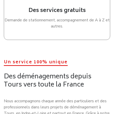
Faire appel à un déménageur connaissant parfaitement
Tours représente également un véritable atout. Les
professionnels locaux maîtrisent les particularités des
différents quartiers, les contraintes d’accès, les possibilités
de stationnement ainsi que les horaires à respecter dans
certaines résidences ou copropriétés.
Organiser efficacement ses cartons
La préparation des cartons est une étape souvent sous-
estimée. Avant de commencer, profitez-en pour faire du tri :
vêtements, meubles, appareils ou objets dont vous n’avez
plus l’utilité pourront être donnés, vendus ou recyclés. Vous
réduirez ainsi le volume à transporter et le coût global de
votre déménagement.
Utilisez des cartons adaptés, protégez soigneusement les
objets fragiles avec du papier bulle et veillez à ne pas