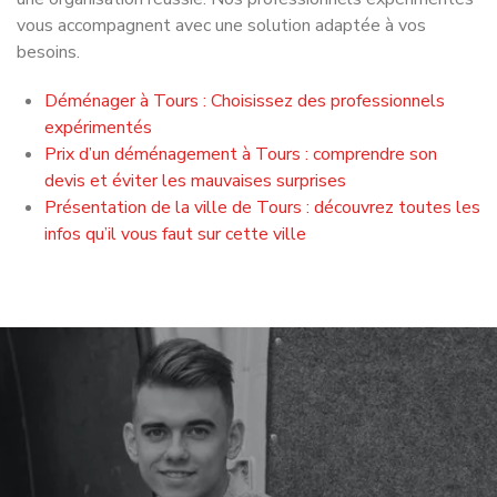
Château de Tours
Construit au XIᵉ siècle, ce château a servi de résidence
royale au XVᵉ siècle. Aujourd’hui, il est un centre culturel
dédié principalement à la photographie, accueillant des
expositions de renom.
Basilique Saint-Martin de Tours
Construite au début du XXᵉ siècle sur les vestiges d’une
ancienne église, cette basilique de style romano-byzantin
abrite la tombe de Saint Martin dans sa crypte.
Cloître de la Psalette
Attenant à la cathédrale, ce cloître du XVᵉ siècle illustre la
transition entre les styles gothique et Renaissance. Son
escalier en vis mène au scriptorium et à la librairie du
chapitre.