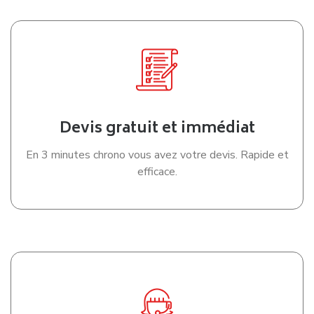
Un devis gratuit
Organisez votre déménagement à
Tours
Pour vous aider à préparer votre déménagement à Tours
dans les meilleures conditions, nous mettons à votre
disposition un accompagnement complet dès l’obtention de
votre devis. Suivi personnalisé, conseils pratiques, aide à
l’organisation, prise en charge de certaines démarches
administratives : tout est pensé pour simplifier votre projet
et vous faire gagner du temps.
Grâce à notre devis de déménagement gratuit en ligne,
vous obtenez rapidement une estimation claire et adaptée
à vos besoins. C’est une solution simple, rapide et efficace
pour comparer les offres, anticiper votre budget et