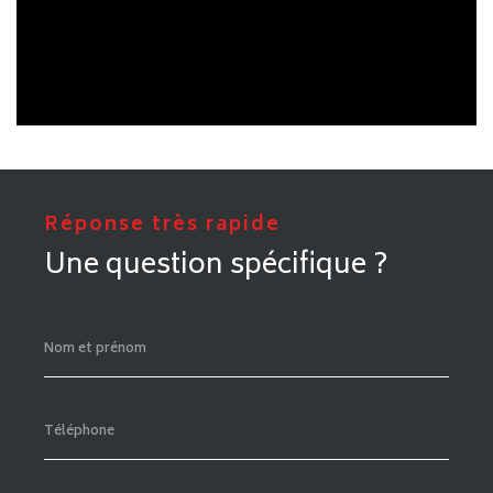
de meilleure qualité. Quoiqu’il en soit, nous vous
offrons le meilleur de nous-mêmes !
Quels sont les quartiers les plus demandés
pour s'installer à Tours ?
Parmi les quartiers les plus appréciés figurent le
Vieux-Tours, Velpeau, les Deux-Lions, Saint-
Symphorien, Febvotte-Maratonne, les Prébendes et
les secteurs proches des bords de Loire. Chacun
possède ses propres atouts en matière de cadre de
vie, de commerces et de transports.
Quelle quantité de cartons prévoir pour mon
déménagement à Tours ?
C’est en fonction de la surface à déménager que le