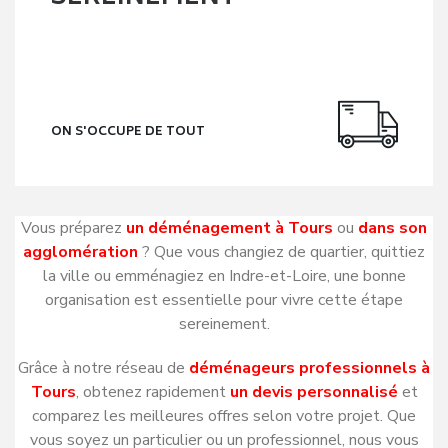
meilleur rapport qualité-prix.
Que vous déménagiez de Tours vers une autre région, que
vous vous installiez en Touraine ou que vous changiez
simplement de quartier, nos équipes mettent tout en
œuvre pour assurer un transport sécurisé de vos biens et un
accompagnement personnalisé à chaque étape.
Besoin d’être conseillé ? Notre service client, composé
d’experts du déménagement, est à votre disposition pour
répondre à toutes vos questions, vous aider à préparer
votre projet et vous orienter vers la formule la plus
adaptée à vos besoins et à votre budget. Vous bénéficiez
ainsi d’un accompagnement humain, transparent et
professionnel, du premier devis jusqu’à la fin de votre
déménagement.
En savoir plus