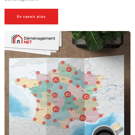
Une bonne préparation vous permettra d’aborder votre
installation avec sérénité et de profiter rapidement de
votre nouveau cadre de vie à Tours, une ville reconnue pour
son dynamisme, son patrimoine historique et sa qualité de
vie.
DEMENAGER A PRIX REDUIT
Des tournées optimisées pour
réduire le coût de votre
déménagement à Tours
Afin de vous proposer un déménagement à Tours au
meilleur prix, nous optimisons quotidiennement les trajets
de nos déménageurs grâce à une planification intelligente
des tournées. Cette organisation nous permet de limiter