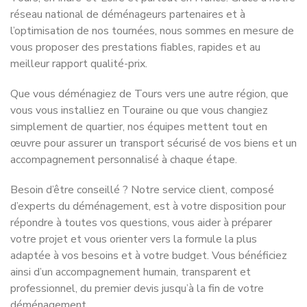
dépasser une vingtaine de kilogrammes par carton. Enfin,
indiquez clairement le contenu ainsi que la pièce de
destination sur chaque carton afin de faciliter le
déchargement et votre installation dans votre nouveau
logement.
Préparer les derniers détails avant le
jour J
Quelques jours avant votre déménagement à Tours, videz
progressivement votre réfrigérateur et votre congélateur,
démontez les meubles lorsque cela est possible et
regroupez tous les documents importants dans un dossier
facilement accessible. Pensez également à préparer un
carton contenant les indispensables pour les premières
heures : produits d’hygiène, chargeurs, vêtements de
rechange, médicaments et documents administratifs.