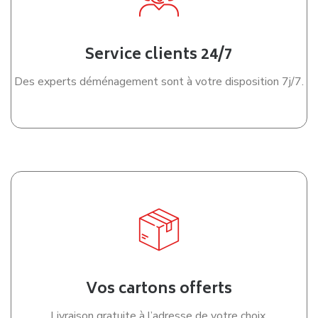
bénéficier de tarifs compétitifs pour votre déménagement à
Tours.
Nos experts restent également à votre écoute pour
répondre à vos questions, vous conseiller sur la formule la
plus adaptée et vous accompagner jusqu’à la finalisation de
votre réservation.
Pourquoi nous choisir
Entreprise locale
Bien préparer son déménagement
à Tours : nos conseils