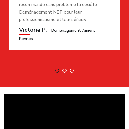
instantané ! Il suffit de remplir les informations de
votre déménagement en ligne et notre système vous
établira un devis définitif.
Il s’agit d’une technologie avancée développée par
notre entreprise afin de vous éviter les longues
attentes et les mauvaises surprises le jour j.
Faut-il planifier son déménagement à
l’avance ? Si oui, combien de temps ?
Pour éviter ou réduire le stress lié au déménagement,
il est souvent conseillé de le prévoir à l’avance ;
généralement quelques semaines à quelques mois
avant le jour J.
Si vous le prévoyez à l’avance, cela va permettre à
Déménagement NET
de mieux planifier son
opérationnalisation et ainsi de vous assurer un service