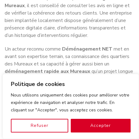
Mureaux
, il est conseillé de consulter les avis en ligne et
de vérifier la cohérence des retours clients. Une entreprise
bien implantée localement dispose généralement d’une
présence digitale claire, d’informations transparentes et
d’un historique d’interventions régulier.
Un acteur reconnu comme
Déménagement NET
met en
avant son expertise terrain, sa connaissance des quartiers
des Mureaux et sa capacité à gérer aussi bien un
déménagement rapide aux Mureaux
qu’un projet longue
distance.
Politique de cookies
Nous utilisons uniquement des cookies pour améliorer votre
Se méfier des signaux d’alerte courants
expérience de navigation et analyser notre trafic. En
cliquant sur "Accepter", vous acceptez ces cookies.
Certains comportements doivent inciter à la prudence :
absence d’adresse physique, refus de fournir un devis écrit,
Refuser
Accepter
acompte excessif exigé immédiatement, manque
d’assurance ou communication floue. Ces pratiques sont